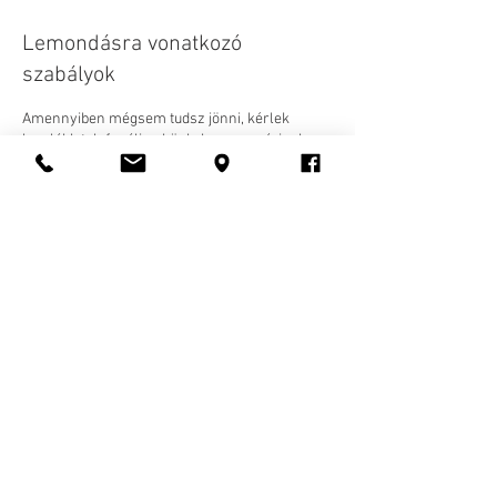
Lemondásra vonatkozó
szabályok
Amennyiben mégsem tudsz jönni, kérlek
legalább telefonálj nekünk, hogy ne várjunk
feleslegesen: 06209230966
Illetve, ha ütközés van az időpontoknál, akkor
felhívunk és keresünk egy másik dátumot, ami
megfelelő.
Elérhetőségek
Mogyoró utca, #16, Pomáz, 2013
06309607771
info@royalbox.hu