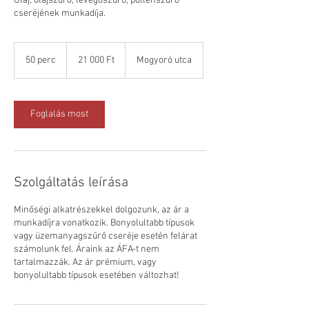
Olaj, olajszűrő, levegőszűrő, pollenszűrő
cseréjének munkadíja.
21 000
magyar
50 perc
5
21 000 Ft
Mogyoró utca
forint
0
p
e
r
Foglalás most
c
Szolgáltatás leírása
Minőségi alkatrészekkel dolgozunk, az ár a
munkadíjra vonatkozik. Bonyolultabb típusok
vagy üzemanyagszűrő cseréje esetén felárat
számolunk fel. Áraink az ÁFA-t nem
tartalmazzák. Az ár prémium, vagy
bonyolultabb típusok esetében változhat!